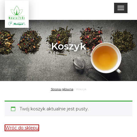
Toggle
naviga
Koszyk
Strona główna
/
Koszyk
Twój koszyk aktualnie jest pusty.
Wróć do sklepu