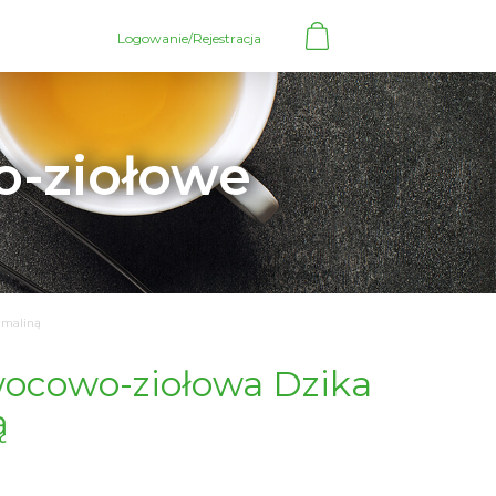
Logowanie/Rejestracja
o-ziołowe
 maliną
ocowo-ziołowa Dzika
ą