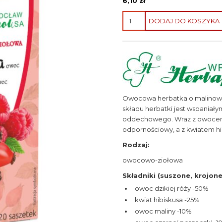
6,10
zł
ilość
DODAJ DO KOSZYKA
Herbatka
owocowo-
ziołowa
Dzika
róża
z
maliną
Owocowa herbatka o malinowym
składu herbatki jest wspani
oddechowego. Wraz z owocem
odpornościowy, a z kwiatem hi
Rodzaj:
owocowo-ziołowa
Składniki (suszone, krojone
owoc dzikiej róży -50%
kwiat hibiskusa -25%
owoc maliny -10%