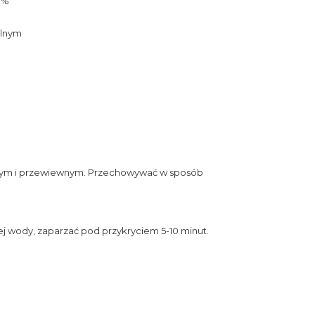
0%
alnym
ym i przewiewnym. Przechowywać w sposób
ej wody, zaparzać pod przykryciem 5-10 minut.