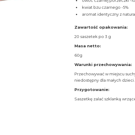
owoc czarnej porzeczki -1
kwiat bzu czarnego -5%
aromat identyczny z natur
Zawartość opakowania:
20 saszetek po 3 g
Masa netto:
60g
Warunki przechowywania:
Przechowywać w miejscu such
niedostępny dla małych dzieci.
Przygotowanie:
Saszetkę zalać szklanką wrząc