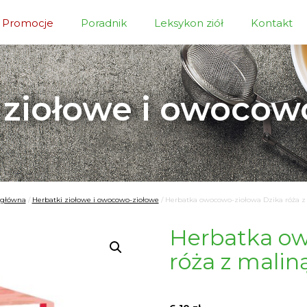
Promocje
Poradnik
Leksykon ziół
Kontakt
 ziołowe i owocow
 główna
/
Herbatki ziołowe i owocowo-ziołowe
/
Herbatka owocowo-ziołowa Dzika róża z
Herbatka ow
róża z malin