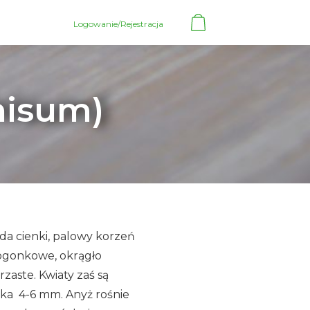
Logowanie/Rejestracja
nisum)
ada cienki, palowy korzeń
googonkowe, okrągło
zaste. Kwiaty zaś są
ka 4-6 mm. Anyż rośnie