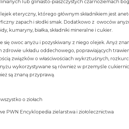
linianych lub gliniasto-piaszczystych czarnoziemach bo
ejek eteryczny, którego głównym składnikiem jest anetol
ficzny zapach i słodki smak. Dodatkowo z owoców anyżu
dy, kumaryny, białka, składniki mineralne i cukier.
e się owoc anyżu i pozyskiwany z niego olejek. Anyż znan
ch zdrowie układu oddechowego, poprawiających trawien
ością związków o właściwościach wykrztuśnych, rozkurc
nyżu wykorzystywane są również w przemyśle cukierni
ież są znaną przyprawą.
 wszystko o ziołach
 PWN Encyklopedia zielarstwa i ziołolecznictwa