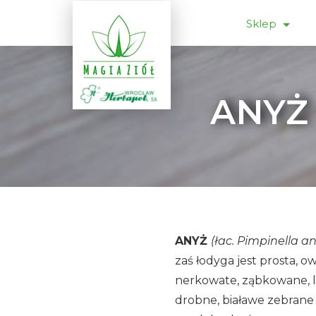
Sklep
ANYŻ 
ANYŻ
(łac. Pimpinella a
zaś łodyga jest prosta, 
nerkowate, ząbkowane, li
drobne, białawe zebrane