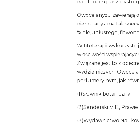
na glebach piaszczysto-g
Owoce anyżu zawierają ol
niemu anyż ma tak specy
% oleju tłustego, flawonoi
W fitoterapii wykorzystuj
właściwości wspierający
Związane jest to z obecn
wydzielniczych. Owoce a
perfumeryjnym, jak równ
(1)Słownik botaniczny
(2)Senderski M.E., Prawie
(3)Wydawnictwo Naukowe