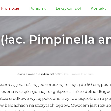
Promocje
Poradnik
Leksykon ziół
Kontakt
(łac. Pimpinella a
Strona główna
/
Leksykon ziół
/
ANYŻ (łac. Pimpinella anisum)
nisum L.)
jest rośliną jednoroczną rosnącą do 50 cm, posi
owłosiona w części górnej rozgałęziona. Liście dolne dłu
ście środkowe wyżej położone trzy lub pięciokrotnie pier
 w baldachach na szczytach pędów. Owocem jest rozłup