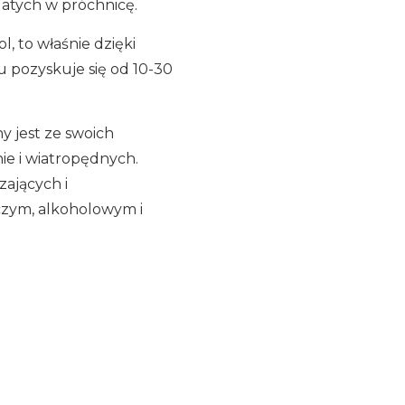
gatych w próchnicę.
, to właśnie dzięki
 pozyskuje się od 10-30
y jest ze swoich
ie i wiatropędnych.
zających i
czym, alkoholowym i