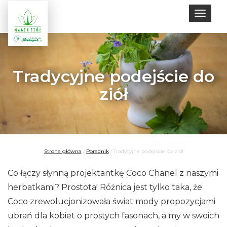
Toggle
naviga
Tradycyjne podejście do
ziół
Strona główna
/
Poradnik
/
Tradycyjne podejście do ziół
Co łączy słynną projektantkę Coco Chanel z naszymi
herbatkami? Prostota! Różnica jest tylko taka, że
Coco zrewolucjonizowała świat mody propozycjami
ubrań dla kobiet o prostych fasonach, a my w swoich