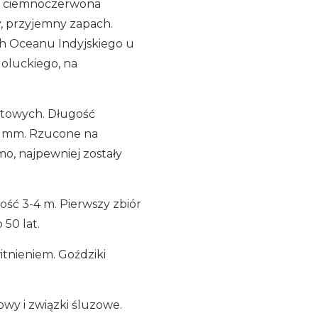
st ciemnoczerwona
ny, przyjemny zapach.
ch Oceanu Indyjskiego u
oluckiego, na
atowych. Długość
18 mm. Rzucone na
o, najpewniej zostały
ość 3-4 m. Pierwszy zbiór
 50 lat.
tnieniem. Goździki
owy i związki śluzowe.