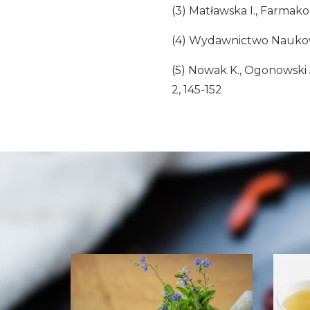
(3) Matławska I., Farmak
(4) Wydawnictwo Naukowe
(5) Nowak K., Ogonowski J
2, 145-152