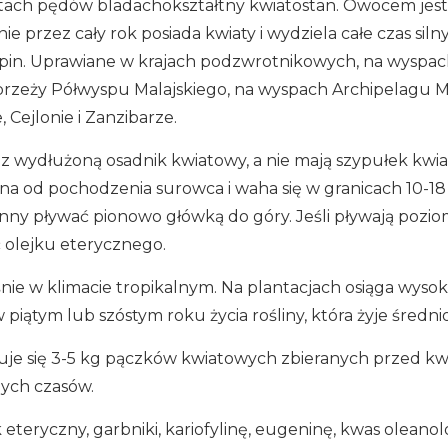
zytach pędów bladachokształtny kwiatostan. Owocem je
e przez cały rok posiada kwiaty i wydziela całe czas sil
ilipin. Uprawiane w krajach podzwrotnikowych, na wyspa
brzeży Półwyspu Malajskiego, na wyspach Archipelagu M
Cejlonie i Zanzibarze.
az wydłużoną osadnik kwiatowy, a nie mają szypułek kwi
ona od pochodzenia surowca i waha się w granicach 10-
ny pływać pionowo główką do góry. Jeśli pływają poziom
 olejku eterycznego.
ie w klimacie tropikalnym. Na plantacjach osiąga wysok
piątym lub szóstym roku życia rośliny, która żyje średnio
je się 3-5 kg pączków kwiatowych zbieranych przed kwi
zych czasów.
k eteryczny, garbniki, kariofylinę, eugeninę, kwas oleanol