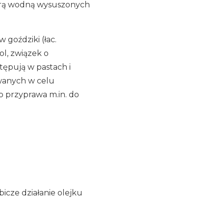
parą wodną wysuszonych
 goździki (łac.
ol, związek o
tępują w pastach i
owanych w celu
 przyprawa m.in. do
bicze działanie olejku