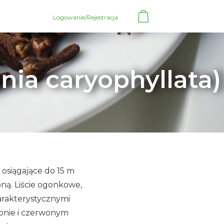
Logowanie/Rejestracja
a caryophyllata)
 osiągające do 15 m
oną. Liście ogonkowe,
harakterystycznymi
ronie i czerwonym