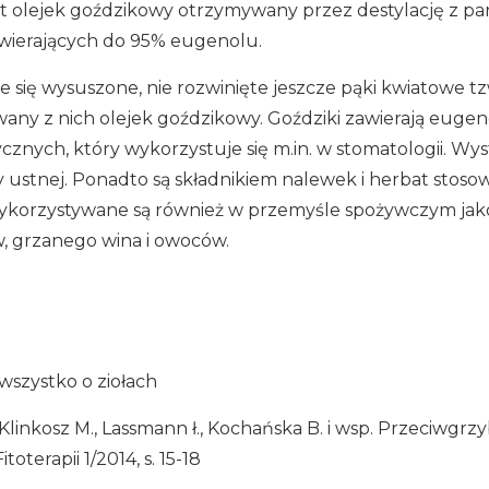
t olejek goździkowy otrzymywany przez destylację z 
wierających do 95% eugenolu.
e się wysuszone, nie rozwinięte jeszcze pąki kwiatowe tzw
wany z nich olejek goździkowy. Goździki zawierają eugen
cznych, który wykorzystuje się m.in. w stomatologii. Wys
y ustnej. Ponadto są składnikiem nalewek i herbat stos
ykorzystywane są również w przemyśle spożywczym jako
w, grzanego wina i owoców.
 wszystko o ziołach
-Klinkosz M., Lassmann ł., Kochańska B. i wsp. Przeciwgrzy
terapii 1/2014, s. 15-18