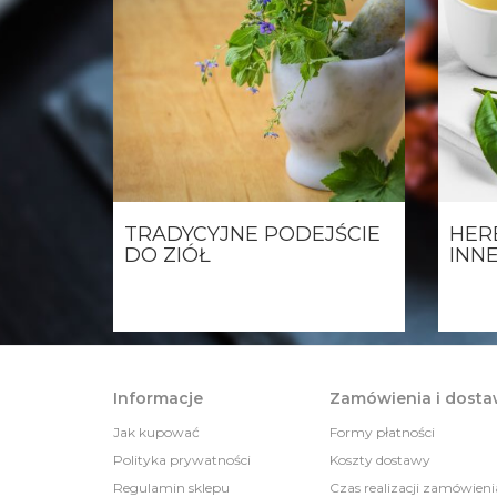
TRADYCYJNE PODEJŚCIE
HER
DO ZIÓŁ
INN
Informacje
Zamówienia i dost
Jak kupować
Formy płatności
Polityka prywatności
Koszty dostawy
Regulamin sklepu
Czas realizacji zamówieni