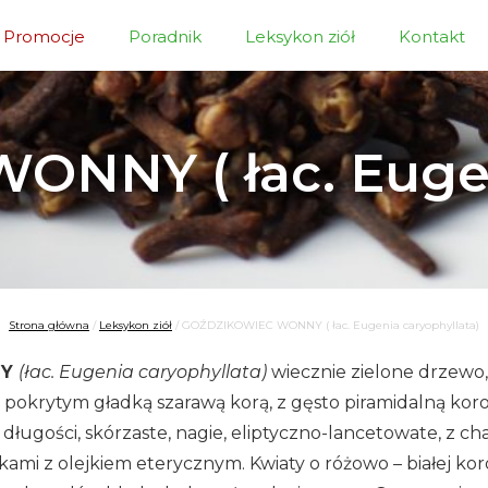
Promocje
Poradnik
Leksykon ziół
Kontakt
NNY ( łac. Eugeni
Strona główna
/
Leksykon ziół
/
GOŹDZIKOWIEC WONNY ( łac. Eugenia caryophyllata)
NY
(łac. Eugenia caryophyllata)
wiecznie zielone drzewo,
 pokrytym gładką szarawą korą, z gęsto piramidalną kor
 długości, skórzaste, nagie, eliptyczno-lancetowate, z c
kami z olejkiem eterycznym. Kwiaty o różowo – białej ko