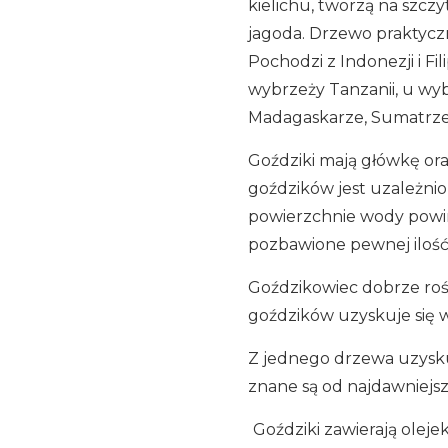
kielichu, tworzą na szc
jagoda. Drzewo praktyczni
Pochodzi z Indonezji i F
wybrzeży Tanzanii, u wy
Madagaskarze, Sumatrze, 
Goździki mają główkę or
goździków jest uzależni
powierzchnie wody powin
pozbawione pewnej ilość
Goździkowiec dobrze rośn
goździków uzyskuje się w 
Z jednego drzewa uzysku
znane są od najdawniejs
Goździki zawierają oleje