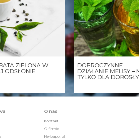
BATA ZIELONA W
DOBROCZYNNE
EJ ODSŁONIE
DZIAŁANIE MELISY – 
TYLKO DLA DOROSŁY
awa
O nas
Kontakt
O firmie
a
Herbapol.pl