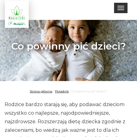
Toggle
naviga
Co powinny pić dzieci?
Strona główna
/
Poradnik
/
Co powinny pić dzieci?
Rodzice bardzo starają się, aby podawać dzieciom
wszystko co najlepsze, najodpowiedniejsze,
najzdrowsze. Rozszerzają dietę dziecka zgodnie z
zaleceniami, bo wiedzą jak ważne jest to dla ich