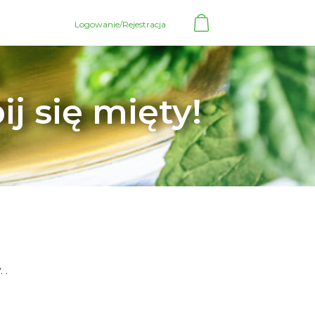
Logowanie/Rejestracja
j się mięty!
 .