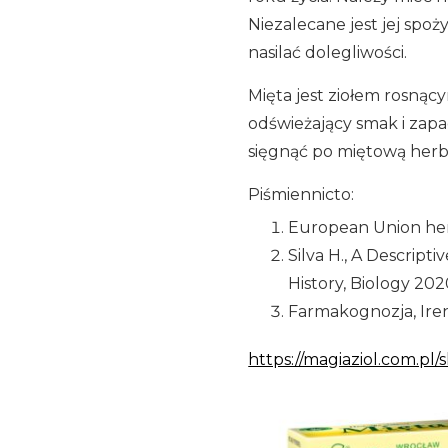
Niezalecane jest jej spo
nasilać dolegliwości.
Mięta jest ziołem rosnący
odświeżający smak i zapa
sięgnąć po miętową herb
Piśmiennicto:
European Union her
Silva H., A Descrip
History, Biology 2020
Farmakognozja, Ire
https://magiaziol.com.pl/