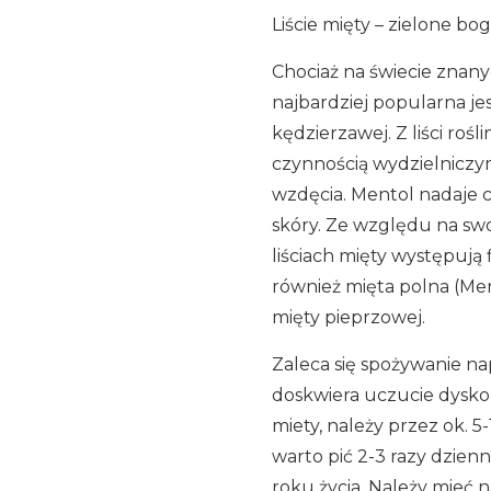
Liście mięty – zielone b
Chociaż na świecie znany
najbardziej popularna je
kędzierzawej. Z liści rośl
czynnością wydzielniczym
wzdęcia. Mentol nadaje 
skóry. Ze względu na sw
liściach mięty występują
również mięta polna (Men
mięty pieprzowej.
Zaleca się spożywanie nap
doskwiera uczucie dyskom
miety, należy przez ok. 5
warto pić 2-3 razy dzienn
roku życia. Należy mieć n