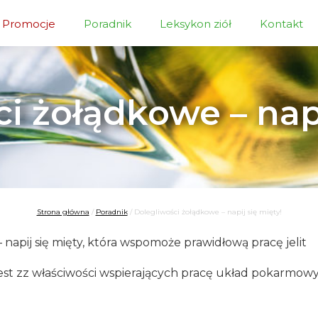
Promocje
Poradnik
Leksykon ziół
Kontakt
i żołądkowe – napi
Strona główna
/
Poradnik
/
Dolegliwości żołądkowe – napij się mięty!
 napij się mięty, która wspomoże prawidłową pracę jelit
st zz właściwości wspierających pracę układ pokarmowy.