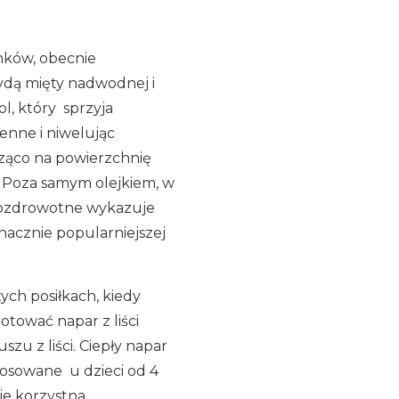
unków, obecnie
rydą mięty nadwodnej i
ol, który sprzyja
ienne i niwelując
dząco na powierzchnię
. Poza samym olejkiem, w
 prozdrowotne wykazuje
znacznie popularniejszej
tych posiłkach, kiedy
otować napar z liści
szu z liści. Ciepły napar
stosowane u dzieci od 4
ie korzystna.