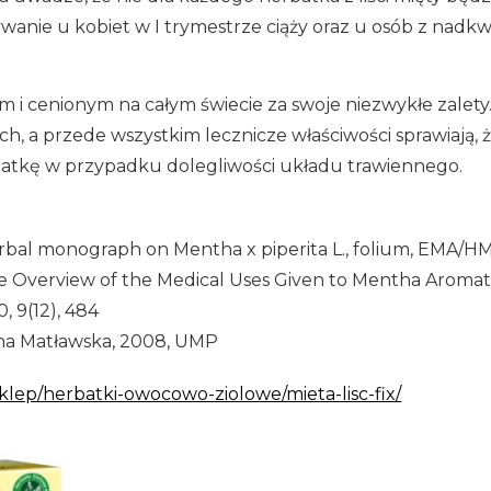
żywanie u kobiet w I trymestrze ciąży oraz u osób z nad
m i cenionym na całym świecie za swoje niezwykłe zalety.
ch, a przede wszystkim lecznicze właściwości sprawiają, 
atkę w przypadku dolegliwości układu trawiennego.
bal monograph on Mentha x piperita L., folium, EMA/
tive Overview of the Medical Uses Given to Mentha Arom
, 9(12), 484
na Matławska, 2008, UMP
sklep/herbatki-owocowo-ziolowe/mieta-lisc-fix/