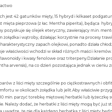
ogactwo
ch jest 42 gatunków mięty, 15 hybryd i kilkaset podgat
st mięta pieprzowa (z łac. Mentha piperita), będąca hyb
iny pozyskuje się olejek eteryczny, zawierający m.in. ment
 żołądka i wątroby, działając korzystnie na procesy traw
charakterystyczny zapach olejkowi, ponadto działa chło
oje właściwości wchodzi w skład różnych maści i kremów
 flawonoidy i kwasy fenolowe oraz triterpeny.Działanie
tha arvensis), na co dzień pozostająca jednak w cieniu 
arów z liści mięty szczególnie po ciężkostrawnych i obfi
fortu w okolicach żołądka lub jelit.Aby właściwie przyg
-10 min. parzyć torebkę miętowej herbatki lub łyżeczkę su
ie. Należy dodać, że herbatki z liści mięty mogą być już 
a uwadze, że nie dla każdego herbatka z liści mięty będz