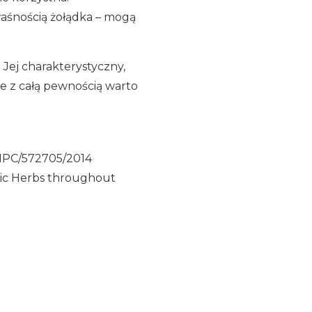
kwaśnością żołądka – mogą
 Jej charakterystyczny,
że z całą pewnością warto
HMPC/572705/2014
atic Herbs throughout