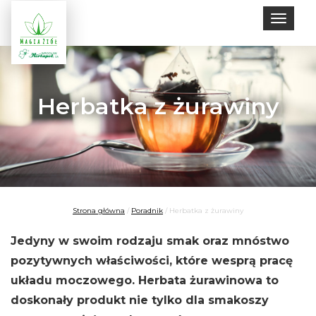
Toggle
naviga
Herbatka z żurawiny
Strona główna
/
Poradnik
/
Herbatka z żurawiny
Jedyny w swoim rodzaju smak oraz mnóstwo
pozytywnych właściwości, które wesprą pracę
układu moczowego. Herbata żurawinowa to
doskonały produkt nie tylko dla smakoszy