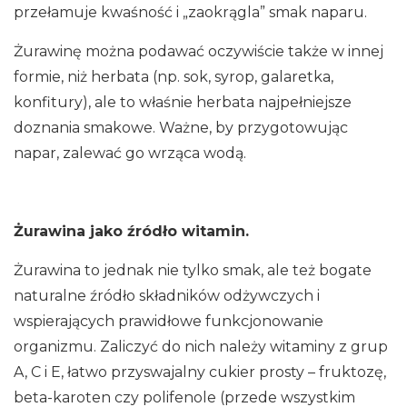
przełamuje kwaśność i „zaokrągla” smak naparu.
Żurawinę można podawać oczywiście także w innej
formie, niż herbata (np. sok, syrop, galaretka,
konfitury), ale to właśnie herbata najpełniejsze
doznania smakowe. Ważne, by przygotowując
napar, zalewać go wrząca wodą.
Żurawina jako źródło witamin.
Żurawina to jednak nie tylko smak, ale też bogate
naturalne źródło składników odżywczych i
wspierających prawidłowe funkcjonowanie
organizmu. Zaliczyć do nich należy witaminy z grup
A, C i E, łatwo przyswajalny cukier prosty – fruktozę,
beta-karoten czy polifenole (przede wszystkim