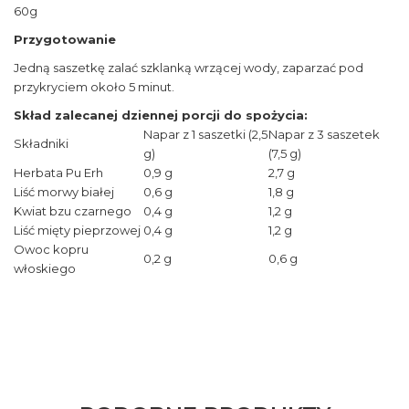
60g
Przygotowanie
Jedną saszetkę zalać szklanką wrzącej wody, zaparzać pod
przykryciem około 5 minut.
Skład zalecanej dziennej porcji do spożycia:
Napar z 1 saszetki (2,5
Napar z 3 saszetek
Składniki
g)
(7,5 g)
Herbata Pu Erh
0,9 g
2,7 g
Liść morwy białej
0,6 g
1,8 g
Kwiat bzu czarnego
0,4 g
1,2 g
Liść mięty pieprzowej
0,4 g
1,2 g
Owoc kopru
0,2 g
0,6 g
włoskiego