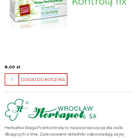
Kontrolą fix
8,00
zł
ilość
DODAJ DO KOSZYKA
Herbatka
ziołowa
Waga
Pod
Kontrolą
fix
Herbatka Waga Pod Kontrolą to nasza propozycja dla osób
dbających o linię. Zastosowane składniki odpowiadają za jej