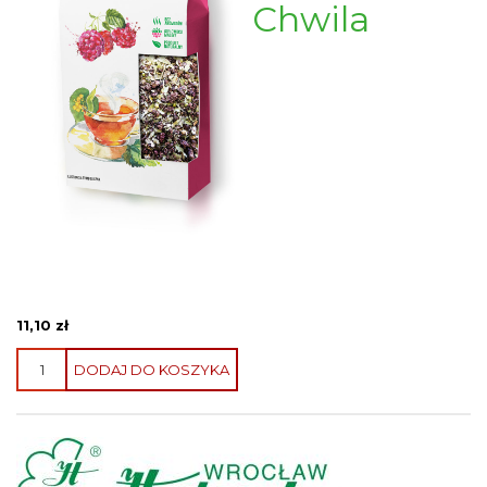
Chwila
11,10
zł
ilość
DODAJ DO KOSZYKA
Herbatka
Malinowo
-
Lipowa
Chwila