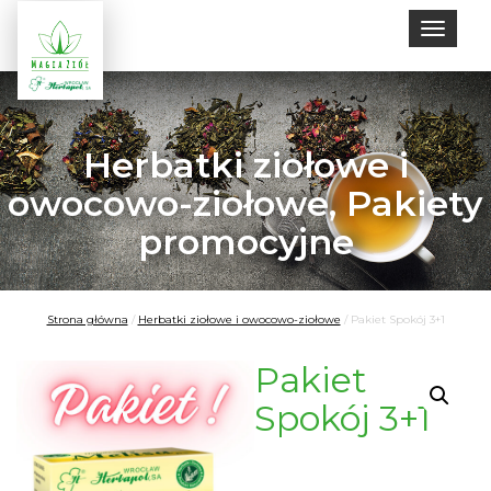
Toggle
naviga
Herbatki ziołowe i
owocowo-ziołowe
,
Pakiety
promocyjne
Strona główna
/
Herbatki ziołowe i owocowo-ziołowe
/
Pakiet Spokój 3+1
Pakiet
Spokój 3+1