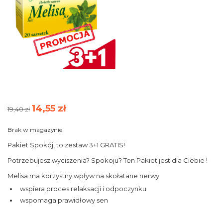
14,55
zł
Pierwotna
Aktualna
19,40
zł
cena
cena
wynosiła:
wynosi:
Brak w magazynie
19,40 zł.
14,55 zł.
Pakiet Spokój, to zestaw 3+1 GRATIS!
Potrzebujesz wyciszenia? Spokoju? Ten Pakiet jest dla Ciebie !
Melisa ma korzystny wpływ na skołatane nerwy
wspiera proces relaksacji i odpoczynku
wspomaga prawidłowy sen