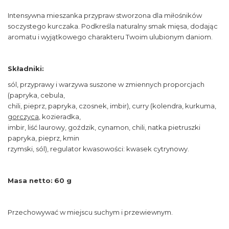
Intensywna mieszanka przypraw stworzona dla miłośników
soczystego kurczaka. Podkreśla naturalny smak mięsa, dodając
aromatu i wyjątkowego charakteru Twoim ulubionym daniom.
Składniki:
sól, przyprawy i warzywa suszone w zmiennych proporcjach
(papryka, cebula,
chili, pieprz, papryka, czosnek, imbir), curry (kolendra, kurkuma,
gorczyca
, kozieradka,
imbir, liść laurowy, goździk, cynamon, chili, natka pietruszki
papryka, pieprz, kmin
rzymski, sól), regulator kwasowości: kwasek cytrynowy.
Masa netto:
60 g
Przechowywać w miejscu suchym i przewiewnym.