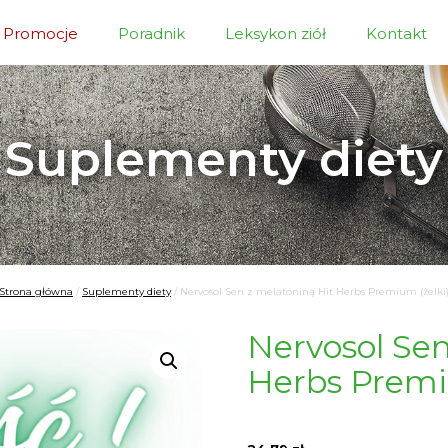
Promocje
Poradnik
Leksykon ziół
Kontakt
Suplementy diety
Strona główna
/
Suplementy diety
/
Nervosol Sen z melatoniną Hit Herbs Premium (żelki
Nervosol Sen
Herbs Premi