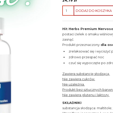
24,79
zł
ilość
DODAJ DO KOSZYKA
Nervosol
Sen
z
Hit Herbs Premium Nervoso
melatoniną
postaci żelek o smaku wiśniow
Hit
zasnąć.
Herbs
Produkt przeznaczony
dla os
Premium
(żelki)
zrelaksować się i wyciszyć
zdrowo przespać noc
czuć się wypoczęte po zdr
Zawiera substancję słodzącą.
Nie zawiera cukrów.
Nie uzależnia.
Produkt bez sztucznych barw
Nie zawiera glutenu i laktozy.
SKŁADNIKI
substancja słodząca: maltitole;