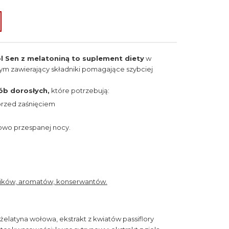
l Sen z melatoniną to suplement diety
w
ym zawierający składniki pomagające szybciej
ób dorosłych,
które potrzebują:
 przed zaśnięciem
owo przespanej nocy.
ników, aromatów, konserwantów.
 żelatyna wołowa, ekstrakt z kwiatów passiflory