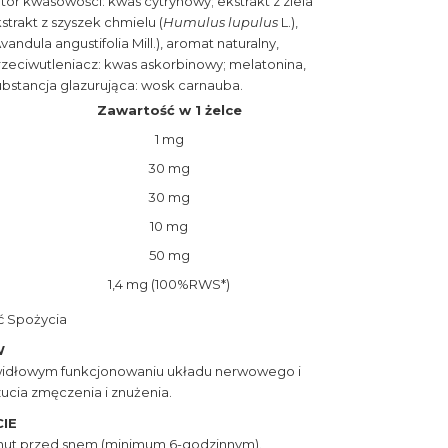
ator kwasowości: kwas cytrynowy; ekstrakt z ziela
kstrakt z szyszek chmielu (
Humulus lupulus
L.),
andula angustifolia Mill.), aromat naturalny,
rzeciwutleniacz: kwas askorbinowy; melatonina,
bstancja glazurująca: wosk carnauba.
Zawartość w 1 żelce
1 mg
30 mg
30 mg
10 mg
50 mg
1,4 mg (100%RWS*)
ć Spożycia
W
dłowym funkcjono­waniu układu nerwowego i
zucia zmęczenia i znużenia.
IE
minut przed snem (minimum 6-godzinnym).