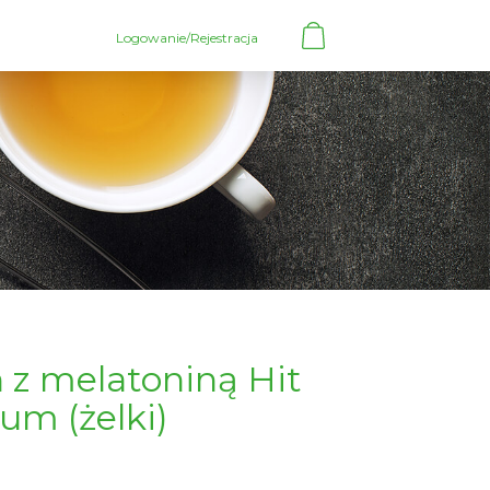
Logowanie/Rejestracja
)
 z melatoniną Hit
um (żelki)