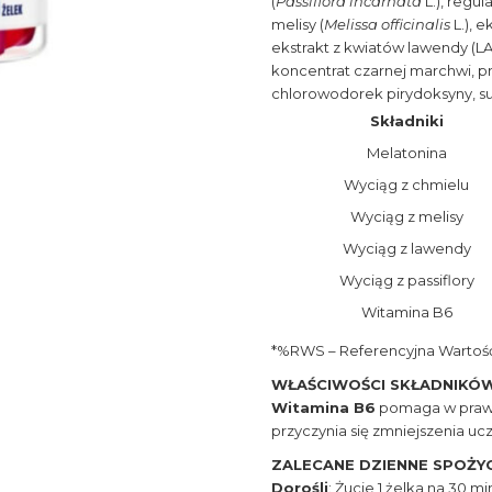
(
Passiflora incarnata
L.), regul
melisy (
Melissa officinalis
L.), e
ekstrakt z kwiatów lawendy (LAv
koncentrat czarnej marchwi, p
chlorowodorek pirydoksyny, su
Składniki
Melatonina
Wyciąg z chmielu
Wyciąg z melisy
Wyciąg z lawendy
Wyciąg z passiflory
Witamina B6
*%RWS – Referencyjna Wartoś
WŁAŚCIWOŚCI SKŁADNIKÓ
Witamina B6
pomaga w prawi
przyczynia się zmniejszenia uc
ZALECANE DZIENNE SPOŻYC
Dorośli
: Żucie 1 żelka na 30 