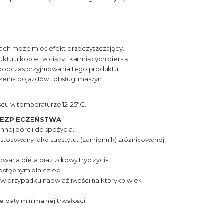
ach może mieć efekt przeczyszczający.
ktu u kobiet w ciąży i karmiących piersią.
 podczas przyjmowania tego produktu.
enia pojazdów i obsługi maszyn.
u w temperaturze 12-25°C.
BEZPIECZEŃSTWA
nnej porcji do spożycia.
stosowany jako substytut (zamiennik) zróżnicowanej
owana dieta oraz zdrowy tryb życia.
stępnym dla dzieci.
 w przypadku nadwrażliwości na którykolwiek
 daty minimalnej trwałości.