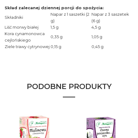
Skład zalecanej dziennej porcji do spożycia:
Napar z 1 saszetki (2
Napar z 3 saszetek
Składniki
g)
(6 g)
Liść morwy białej
1,5 g
4,5 g
Kora cynamonowca
0,35 g
1,05 g
cejlońskiego
Ziele trawy cytrynowej
0,15 g
0,45 g
PODOBNE PRODUKTY