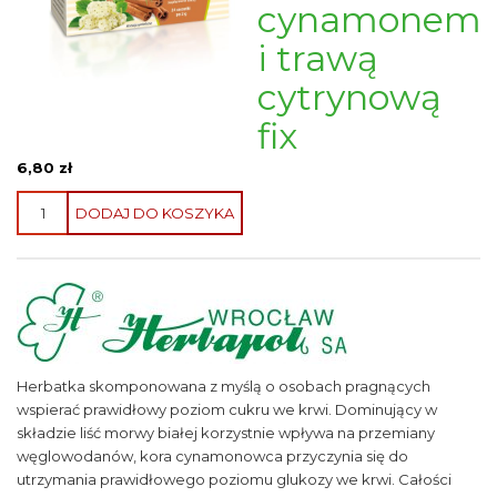
cynamonem
i trawą
cytrynową
fix
6,80
zł
ilość
DODAJ DO KOSZYKA
Herbatka
ziołowa
Liść
morwy
z
cynamonem
i
Herbatka skomponowana z myślą o osobach pragnących
trawą
wspierać prawidłowy poziom cukru we krwi. Dominujący w
cytrynową
składzie liść morwy białej korzystnie wpływa na przemiany
fix
węglowodanów, kora cynamonowca przyczynia się do
utrzymania prawidłowego poziomu glukozy we krwi. Całości