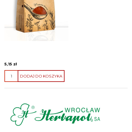
5,15
zł
ilość
DODAJ DO KOSZYKA
Papryka
słodka
mielona